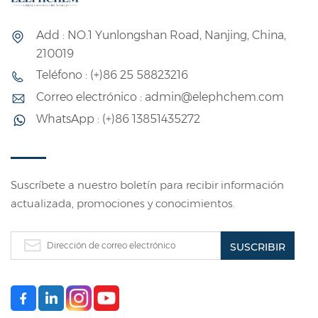
de cloropreno, que
Tiene una tasa de
incluye
cristalización media-
Add : NO.1 Yunlongshan Road, Nanjing, China,
principalmente siete
baja, una densidad
210019
series principales:
de 1,23 y es una
Teléfono : (+)86 25 58823216
CR244, CR248,
sustancia grumosa
Correo electrónico : admin@elephchem.com
CR232, CR121, CR322,
de color beige o
WhatsApp : (+)86 13851435272
DCR213 y DCR114.
marrón claro. Posee
Estos productos
buena resistencia al
cuentan con una
desgarro y a la flexión.
gama completa de
Suscríbete a nuestro boletín para recibir información
actualizada, promociones y conocimientos.
grados, excelente
calidad y una
excelente relación
calidad-precio.
Incluyen series de
caucho de