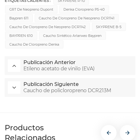
ETIQUETAS CALIENTES :
SKYPRENE R-10
GRT De Neopreno Dupont
Denka Cloropreno PS-40
Baypren 611
Caucho De Cloropreno De Neopreno DCR1141
Caucho De Cloropreno De Neopreno DCR1142
SKYPRENE B-5
BAYPREN 610
Caucho Sintético Arlanxeo Baypren
Caucho De Cloropreno Denka
Publicación Anterior
Etileno acetato de vinilo (EVA)
Publicación Siguiente
Caucho de policloropreno DCR213M
Productos
Relacionados