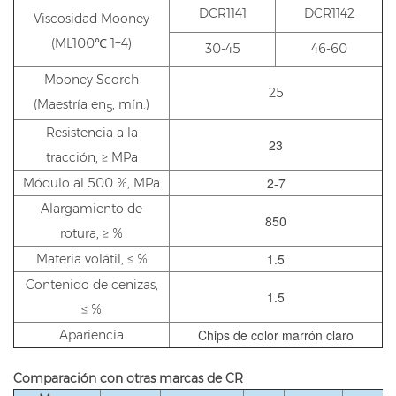
DCR1141
DCR1142
Viscosidad Mooney
(ML100℃ 1+4)
30-45
46-60
Mooney Scorch
25
(Maestría en
, mín.)
5
Resistencia a la
23
tracción, ≥ MPa
2-7
Módulo al 500 %, MPa
Alargamiento de
850
rotura, ≥ %
1.5
Materia volátil, ≤ %
Contenido de cenizas,
1.5
≤ %
Chips de color marrón claro
Apariencia
Comparación con otras marcas de CR