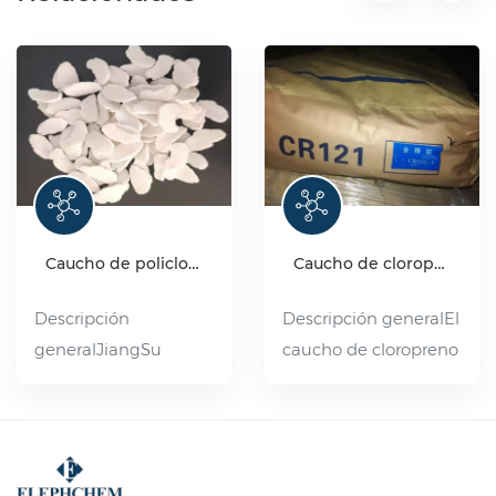
Caucho de policloropreno
Caucho de cloropreno de neopreno CR121
Descripción
Descripción generalEl
generalJiangSu
caucho de cloropreno
ElephChem Holding
de neopreno CR121 es
Limited ofrece una
un polímero de
amplia gama de
cloropreno con azufre
productos de caucho
como modificador.