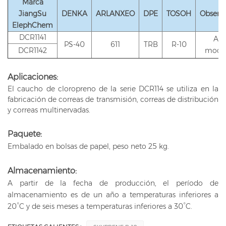
Marca
JiangSu
DENKA
ARLANXEO
DPE
TOSOH
Observ
ElephChem
DCR1141
Azu
PS-40
611
TRB
R-10
DCR1142
modif
Aplicaciones:
El caucho de cloropreno de la serie DCR114 se utiliza en la
fabricación de correas de transmisión, correas de distribución
y correas multinervadas.
Paquete:
Embalado en bolsas de papel, peso neto 25 kg.
Almacenamiento:
A partir de la fecha de producción, el período de
almacenamiento es de un año a temperaturas inferiores a
20°C y de seis meses a temperaturas inferiores a 30°C.