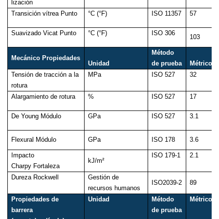
lización
Transición vítrea
Punto
°C (°F)
IS
O
11357
57
Suavizado Vicat
Punto
°C (°F)
ISO
306
103
Método
Mecánico
Propiedades
Unidad
de prueba
Métrico
Tensión de tracción a la
MPa
ISO
527
32
rotura
Alargamiento de rotura
%
ISO 527
17
De Young
Módulo
GPa
ISO
527
3.1
Flexura
l
Módulo
GPa
ISO
178
3.6
Impacto
ISO
179-1
2.1
kJ/m²
Charpy
Fortaleza
Dureza Rockwell
Gestión de
ISO
2039-2
89
recursos humanos
Propiedades de
Unidad
Método
Métrico
barrera
de prueba