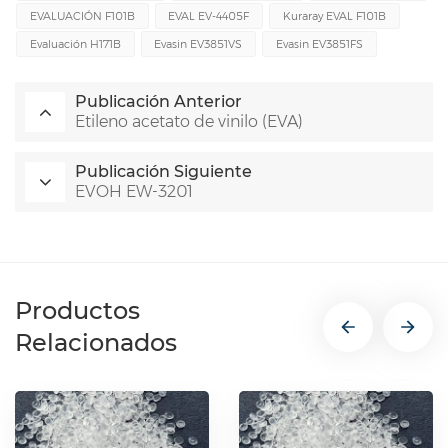
EVALUACIÓN F101B
EVAL EV-4405F
Kuraray EVAL F101B
Evaluación H171B
Evasin EV3851VS
Evasin EV3851FS
Publicación Anterior
Etileno acetato de vinilo (EVA)
Publicación Siguiente
EVOH EW-3201
Productos
Relacionados