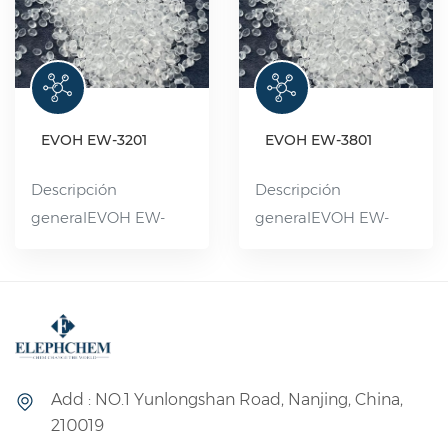
EVOH EW-3201
EVOH EW-3801
Descripción
Descripción
generalEVOH EW-
generalEVOH EW-
3201 es una resina
3801 es un
termoplástica de alta
copolímero de
barrera con
etileno-alcohol
excelentes
vinílico que también
propiedades de
se puede utilizar
barrera, transparencia
como material de
Add : NO.1 Yunlongshan Road, Nanjing, China,
y moldeabilidad. Es
alta barrera. Se puede
210019
una materia prima
utilizar para producir