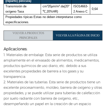
(reparto)
película)
Transmisión de
cm³20μm/m².d
a
(20°
ISO
14663-
0,64
oxígeno
Tasa
℃,20%HR)
2 Anexo C
Propiedades típicas:Estas no deben interpretarse como
especificaciones.
VOLVER A PRODUCTOS
VOLVER A LA PÁGINA DE INICIO
PRINCIPALES
Aplicaciones:
1. Materiales de embalaje: Esta serie de productos se utiliza
ampliamente en el envasado de alimentos, medicamentos,
productos químicos de uso diario, etc. debido a sus
excelentes propiedades de barrera a los gases y su
transparencia.
2. Materiales de las tuberías: Esta serie de productos tiene un
excelente procesamiento, moldeo, barrera de oxígeno y otras
propiedades, y se puede utilizar para tuberías de calefacción
por suelo radiante con barrera de oxígeno, etc.,
desempeñando un papel en la creación de un espacio