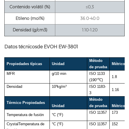
Contenido volátil (%)
≤0,3
Etileno (mol%)
36.0-40.0
Densidad (g/cm3)
1.10-1.20
Datos técnicos
de EVOH EW-3801
Método
Propiedades típicas
Unidad
Métrico
de prueba
MFR
g/10 min
ISO
1133
1.8
(190°℃)
Densidad
10³kg/m³
ISO 1183-
1.16
3
Método
Térmico
Propiedades
Unidad
de prueba
Métrico
ISO
11357
173
Temperatura de fusión
°C (°F)
Crysta
l
Temperatura de
°C (°F)
ISO
11357
152