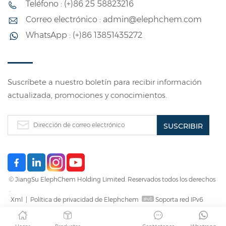
Teléfono : (+)86 25 58823216
ideal para materiales
películas, láminas y
Correo electrónico : admin@elephchem.com
de embalaje,
envases con alta
WhatsApp : (+)86 13851435272
depósitos de
barrera al oxígeno.
combustible para
automóviles y
tuberías.
Suscríbete a nuestro boletín para recibir información
actualizada, promociones y conocimientos.
© JiangSu ElephChem Holding Limited. Reservados todos los derechos
.
Xml
|
Política de privacidad de Elephchem
Soporta red IPv6