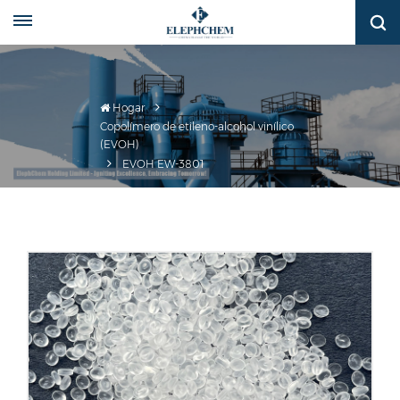
Hogar
Copolímero de etileno-alcohol vinílico
(EVOH)
EVOH EW-3801