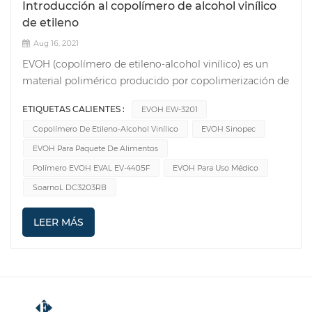
Introducción al copolímero de alcohol vinílico
de etileno
Aug 16, 2021
EVOH (copolímero de etileno-alcohol vinílico) es un
material polimérico producido por copolimerización de
etileno y alcohol vinílico. Dado que los grupos hidroxilo
ETIQUETAS CALIENTES :
EVOH EW-3201
polares de la cadena molecular de EVOH pueden
Copolímero De Etileno-Alcohol Vinílico
EVOH Sinopec
formar enlaces de hidrógeno con moléculas de agua,
puede bloquear la humedad, mientras que sus grupos
EVOH Para Paquete De Alimentos
vinilo no polares pueden bloquear eficazmente los
Polímero EVOH EVAL EV-4405F
EVOH Para Uso Médico
gases. EVOH tiene buenas propiedades de
SoarnoL DC3203RB
procesamiento y puede mezclarse o combinarse con
varios plásticos como PE, PP, PET, etc. para producir
LEER MÁS
materiales mezclados o compuestos con excelente
rendimiento. También tiene buena estabilidad térmica y
puede procesarse a altas temperaturas. Tiene una
transparencia excelente, lo que hace que el contenido
del paquete sea claramente visible y fácil de comprobar