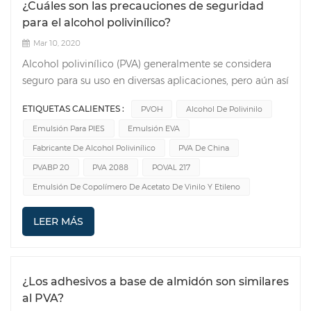
¿Cuáles son las precauciones de seguridad
para el alcohol polivinílico?
Mar 10, 2020
Alcohol polivinílico (PVA) generalmente se considera
seguro para su uso en diversas aplicaciones, pero aún así
es importante seguir las precauciones de seguridad
ETIQUETAS CALIENTES :
PVOH
Alcohol De Polivinilo
adecuadas. A continuación se presentan algunas pautas
Emulsión Para PIES
Emulsión EVA
generales de seguridad para el manejo de alcohol
polivinílico: 1.Equipo de protección personal (EPP): Use
Fabricante De Alcohol Polivinílico
PVA De China
EPP adecuado, incluidos guantes, gafas de seguridad y
PVABP 20
PVA 2088
POVAL 217
bata de laboratorio o ropa protectora, para evitar el
Emulsión De Copolímero De Acetato De Vinilo Y Etileno
contacto directo con la piel, los ojos o la ropa.
2.Ventilación: Trabaje en un área bien ventilada o utilice
LEER MÁS
ventilación de escape local para minimizar la
inhalación de polvo o vapores. 3.Manipulación:
Manipule el PVA con cuidado para evitar derrames o
liberaciones. Siga los procedimientos de manipulación
¿Los adhesivos a base de almidón son similares
adecuados y evite generar polvo o aerosoles.
al PVA?