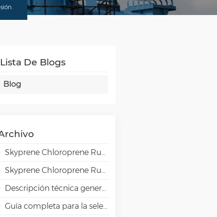
sión.
Lista De Blogs
Blog
Archivo
Skyprene Chloroprene Rubber Grades for Adhesive Applications
Skyprene Chloroprene Rubber Grades for Industrial Applications
Descripción técnica general de la resina de alta barrera EVAL EVOH en aplicaciones de envasado.
Guía completa para la selección de emulsiones VAE