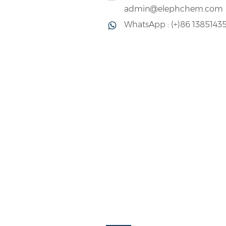
admin@elephchem.com
WhatsApp : (+)86 1385143