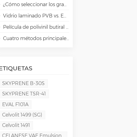
¿Cómo seleccionar los grados adecuados de alcohol polivinílico (PVA) para aplicaciones en papeles especiales?
Vidrio laminado PVB vs. EVA vs. SGP vs. TPU: Comparación y guía para la arquitectura moderna
Película de polivinil butiral (PVB): Química, procesamiento y aplicaciones de alto rendimiento
Cuatro métodos principales para la fabricación de películas de PVA
ETIQUETAS
SKYPRENE B-30S
SKYPRENE TSR-41
EVAL F101A
Celvolit 1499 (SG)
Celvolit 1491
CELANESE VAE Emulsion