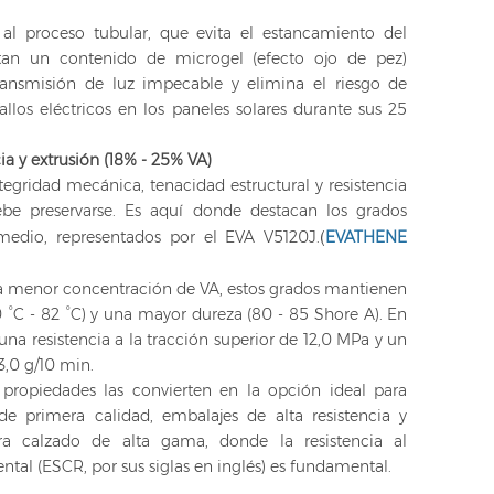
 al proceso tubular, que evita el estancamiento del
ntan un contenido de microgel (efecto ojo de pez)
transmisión de luz impecable y elimina el riesgo de
allos eléctricos en los paneles solares durante sus 25
cia y extrusión (18% - 25% VA)
egridad mecánica, tenacidad estructural y resistencia
debe preservarse. Es aquí donde destacan los grados
(
edio, representados por el EVA V5120J.
EVATHENE
 menor concentración de VA, estos grados mantienen
 °C - 82 °C) y una mayor dureza (80 - 85 Shore A). En
una resistencia a la tracción superior de 12,0 MPa y un
3,0 g/10 min.
 propiedades las convierten en la opción ideal para
 de primera calidad, embalajes de alta resistencia y
a calzado de alta gama, donde la resistencia al
tal (ESCR, por sus siglas en inglés) es fundamental.