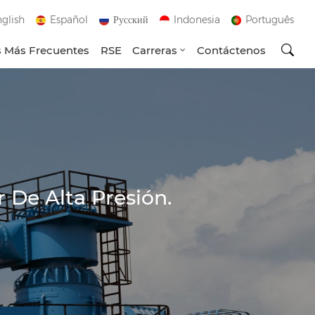
glish
Español
Русский
Indonesia
Português
 Más Frecuentes
RSE
Carreras
Contáctenos
 De Alta Presión.