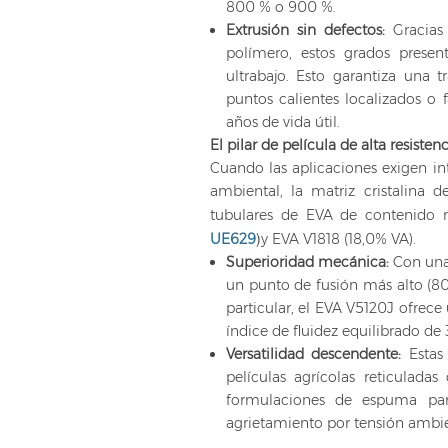
800 % o 900 %.
Extrusión sin defectos:
Gracias
polímero, estos grados prese
ultrabajo. Esto garantiza una 
puntos calientes localizados o f
años de vida útil.
El pilar de película de alta resisten
Cuando las aplicaciones exigen int
ambiental, la matriz cristalina 
tubulares de EVA de contenido m
)
UE629
y EVA V1818 (18,0% VA).
Superioridad mecánica:
Con una
un punto de fusión más alto (80
particular, el EVA V5120J ofrece 
índice de fluidez equilibrado de 
Versatilidad descendente:
Estas
películas agrícolas reticuladas
formulaciones de espuma par
agrietamiento por tensión ambien