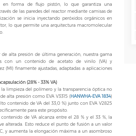
a en forma de flujo pistón, lo que garantiza una
 través de las paredes del reactor mediante camisas de
rización se inicia inyectando peróxidos orgánicos en
actor, lo que permite una arquitectura macromolecular
o.
 de alta presión de última generación, nuestra gama
os con un contenido de acetato de vinilo (VA) y
ez (MI) finamente ajustadas, adaptadas a aplicaciones
encapsulación (28% - 33% VA)
, la limpieza del polímero y la transparencia óptica no
 de alta presión como EVA V3315 (
HANWHA-EVA 1834
)
lto contenido de VA del 33,0 %) junto con EVA V2825
ecíficamente para este propósito.
contenido de VA alcanza entre el 28 % y el 33 %, la
e ve alterada. Esto reduce el punto de fusión a un valor
 °C, y aumenta la elongación máxima a un asombroso