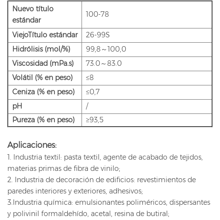
Nuevo título
100-78
estándar
Viejo
Título estándar
26-99S
Hidrólisis (mol/%)
99,8～100,0
Viscosidad (mPa.s)
73.0～83.0
Volátil (% en peso)
≤8
Ceniza (% en peso)
≤0,7
pH
/
Pureza (% en peso)
≥93,5
Aplicaciones:
1. Industria textil: pasta textil, agente de acabado de tejidos,
materias primas de fibra de vinilo;
2. Industria de decoración de edificios: revestimientos de
paredes interiores y exteriores, adhesivos;
3.Industria química: emulsionantes poliméricos, dispersantes
y polivinil formaldehído, acetal, resina de butiral;