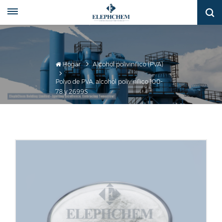
Hogar
Alcohol polivinílico (PVA)
Polvo de PVA, alcohol polivinílico 100-
78 y 2699S