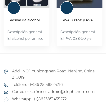
Resina de alcohol polivinílico (PVA) de grado industrial
PVA 088-50 y PVA 2488
Descripción general
Descripción general
El alcohol polivinílico
El PVA 088-50 y el
(PVA, por sus siglas en
PVA 2488 son
inglés), compuesto
alcoholes polivinílicos
orgánico, se presenta
de alta viscosidad y
en forma de escamas
parcialmente
Add : NO.1 Yunlongshan Road, Nanjing, China,
blancas, floculantes o
hidrolizados. Es un
210019
en polvo. Es no tóxico,
polímero soluble en
Teléfono : (+)86 25 58823216
insípido y libre de
agua con una amplia
contaminación, y se
gama de usos. Su
Correo electrónico : admin@elephchem.com
disuelve en agua a
rendimiento se
WhatsApp : (+)86 13851435272
80-90 °C. Es
encuentra entre el