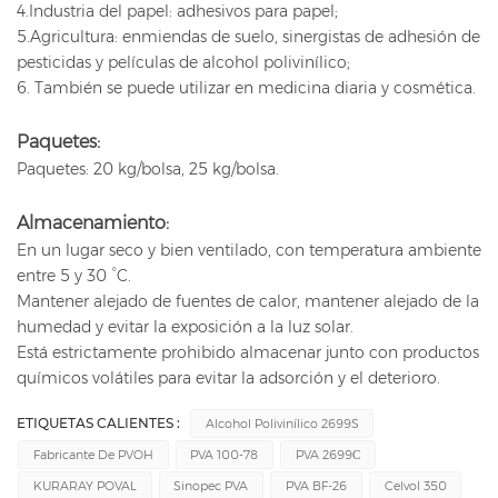
4.Industria del papel: adhesivos para papel;
5.Agricultura: enmiendas de suelo, sinergistas de adhesión de
pesticidas y películas de alcohol polivinílico;
6. También se puede utilizar en medicina diaria y cosmética.
Paquetes:
Paquetes: 20 kg/bolsa, 25 kg/bolsa.
Almacenamiento:
En un lugar seco y bien ventilado, con temperatura ambiente
entre 5 y 30 °C.
Mantener alejado de fuentes de calor, mantener alejado de la
humedad y evitar la exposición a la luz solar.
Está estrictamente prohibido almacenar junto con productos
químicos volátiles para evitar la adsorción y el deterioro.
ETIQUETAS CALIENTES :
Alcohol Polivinílico 2699S
Fabricante De PVOH
PVA 100-78
PVA 2699С
KURARAY POVAL
Sinopec PVA
PVA BF-26
Celvol 350