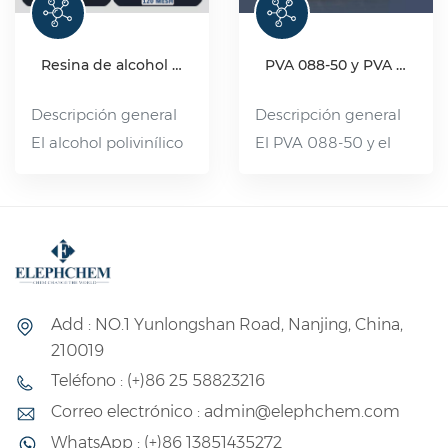
Resina de alcohol polivinílico (PVA) de grado industrial
PVA 088-50 y PVA 2488
Descripción general
Descripción general
El alcohol polivinílico
El PVA 088-50 y el
(PVA, por sus siglas en
PVA 2488 son
inglés), compuesto
alcoholes polivinílicos
orgánico, se presenta
de alta viscosidad y
en forma de escamas
parcialmente
blancas, floculantes o
hidrolizados. Es un
en polvo. Es no tóxico,
polímero soluble en
Add : NO.1 Yunlongshan Road, Nanjing, China,
insípido y libre de
agua con una amplia
210019
contaminación, y se
gama de usos. Su
Teléfono : (+)86 25 58823216
disuelve en agua a
rendimiento se
Correo electrónico : admin@elephchem.com
80-90 °C. Es
encuentra entre el
WhatsApp : (+)86 13851435272