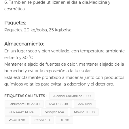
6. También se puede utilizar en el día a día.
Medicina y
cosmética.
Paquetes:
Paquetes: 20 kg/bolsa, 25 kg/bolsa.
Almacenamiento:
En un lugar seco y bien ventilado, con temperatura ambiente
entre 5 y 30 °C.
Mantener alejado de fuentes de calor, mantener alejado de la
humedad y evitar la exposición a la luz solar.
Está estrictamente prohibido almacenar junto con productos
químicos volátiles para evitar la adsorción y el deterioro.
ETIQUETAS CALIENTES :
Alcohol Polivinílico 1099
Fabricante De PVOH
PVA 098-08
PVA 1099
KURARAY POVAL
Sinopec PVA
Mowiol 10-98
Poval 11-98
Celvol 310
BF-08