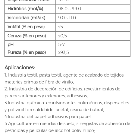
Hidrólisis (mol/%
)
98.0～99.0
Viscosidad (mPa.s)
9.0～11.0
Volátil (% en peso)
≤5
Ceniza (% en peso)
≤0,5
pH
5-7
Pureza (% en peso)
≥93,5
Aplicaciones:
1. Industria textil: pasta textil, agente de acabado de tejidos,
materias primas de fibra de vinilo;
2. Industria de decoración de edificios: revestimientos de
paredes interiores y exteriores, adhesivos;
3.Industria química: emulsionantes poliméricos, dispersantes
y polivinil formaldehído, acetal, resina de butiral;
4.Industria del papel: adhesivos para papel;
5.Agricultura: enmiendas de suelo, sinergistas de adhesión de
pesticidas y películas de alcohol polivinílico;