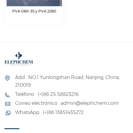
PVA 080-35 y PVA 2280
Add : NO.1 Yunlongshan Road, Nanjing, China,
210019
Teléfono : (+)86 25 58823216
Correo electrónico : admin@elephchem.com
WhatsApp : (+)86 13851435272