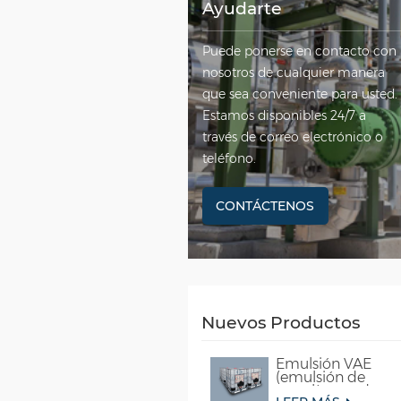
Ayudarte
Puede ponerse en contacto con
nosotros de cualquier manera
que sea conveniente para usted.
Estamos disponibles 24/7 a
través de correo electrónico o
teléfono.
CONTÁCTENOS
Nuevos Productos
Emulsión VAE
(emulsión de
copolímero de