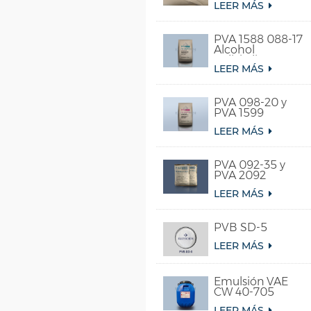
LEER MÁS
PVA 1588 088-17
Alcohol
polivinílico
LEER MÁS
soluble en agua
fría
PVA 098-20 y
PVA 1599
LEER MÁS
PVA 092-35 y
PVA 2092
LEER MÁS
PVB SD-5
LEER MÁS
Emulsión VAE
CW 40-705
LEER MÁS