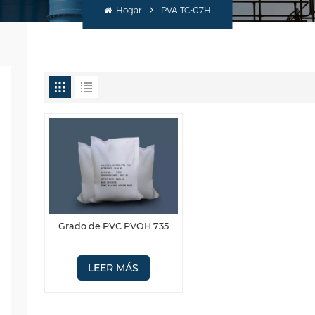
Hogar
PVA TC-07H
Grado de PVC PVOH 735
LEER MÁS