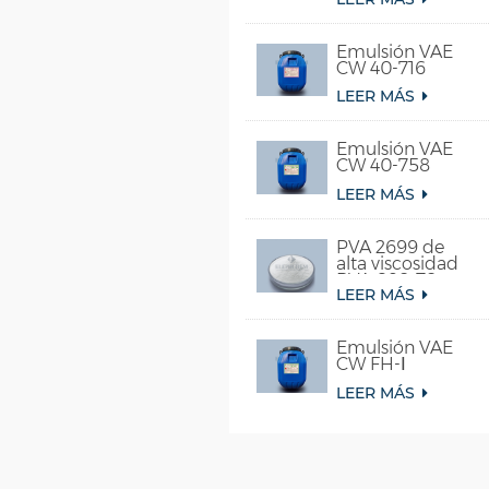
Emulsión VAE
CW 40-716
LEER MÁS
Emulsión VAE
CW 40-758
LEER MÁS
PVA 2699 de
alta viscosidad
PVA 098-78
LEER MÁS
para pegamento
Emulsión VAE
CW FH-Ⅰ
LEER MÁS