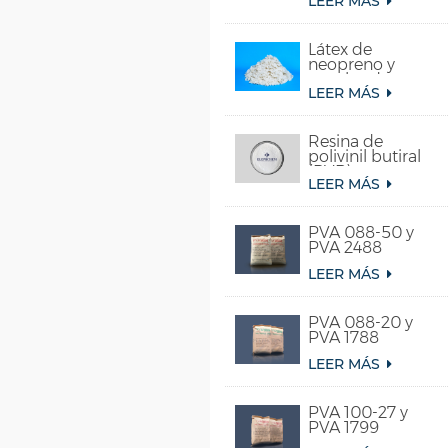
LEER MÁS
acetato de vinilo
y etileno)
Látex de
neopreno y
caucho de
LEER MÁS
cloropreno
sintético
Resina de
polivinil butiral
(PVB)
LEER MÁS
PVA 088-50 y
PVA 2488
LEER MÁS
PVA 088-20 y
PVA 1788
LEER MÁS
PVA 100-27 y
PVA 1799