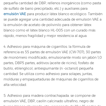
pequeña cantidad de DBP, rellenos inorgánicos (como pasta
de sulfato de bario precipitado, etc.) y auxiliares para
emulsión VAE
para producir látex blanco ecológico. También
se puede agregar una cantidad adecuada de emulsión VAE a
la emulsión de acetato de polivinilo para obtener látex
blanco como el látex blanco HL-005 con un curado más
rápido, menos fragilidad y mejor resistencia al agua.
4. Adhesivo para máquina de cigarrillos: la fórmula de
referencia es 55 partes de emulsión VAE (CW-707), 30 partes
de monómero modificado, emulsionante mixto sin jabón 1,0
partes, DBP5 partes, aditivos (aceite de ricino), fosfato de
butilo, etilenglicol, antiespumante (n -octanol) pequeña
cantidad. Se utiliza como adhesivo para solapes, juntas,
molduras y empaquetaduras de máquinas de cigarrillos de
alta velocidad.
5. Adhesivo para madera contrachapada: se compone de
emulsión VAE, DBP, caolín calcinado ultrafino, negro de