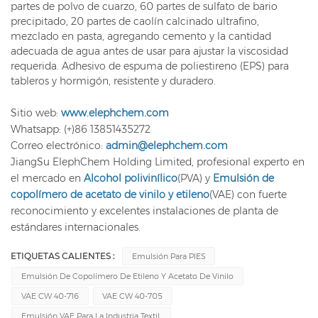
partes de polvo de cuarzo, 60 partes de sulfato de bario
precipitado, 20 partes de caolín calcinado ultrafino,
mezclado en pasta, agregando cemento y la cantidad
adecuada de agua antes de usar para ajustar la viscosidad
requerida. Adhesivo de espuma de poliestireno (EPS) para
tableros y hormigón, resistente y duradero.
Sitio web:
www.elephchem.com
Whatsapp: (+)86 13851435272
Correo electrónico:
admin@elephchem.com
JiangSu ElephChem Holding Limited, profesional experto en
el mercado en
Alcohol polivinílico
(PVA) y
Emulsión de
copolímero de acetato de vinilo y etileno
(VAE) con fuerte
reconocimiento y excelentes instalaciones de planta de
estándares internacionales.
ETIQUETAS CALIENTES :
Emulsión Para PIES
Emulsión De Copolímero De Etileno Y Acetato De Vinilo
VAE CW 40-716
VAE CW 40-705
Emulsión VAE Para La Industria Textil.