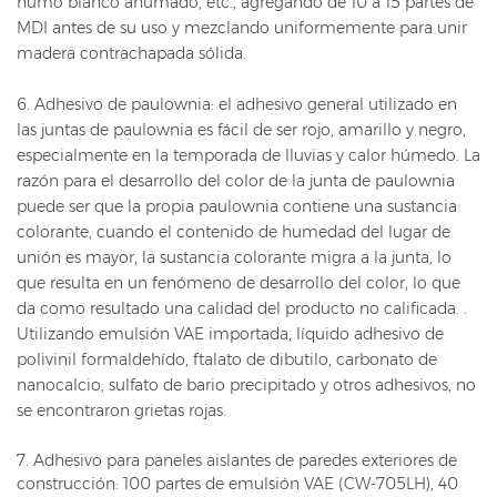
humo blanco ahumado, etc., agregando de 10 a 15 partes de
MDI antes de su uso y mezclando uniformemente para unir
madera contrachapada sólida.
6. Adhesivo de paulownia: el adhesivo general utilizado en
las juntas de paulownia es fácil de ser rojo, amarillo y negro,
especialmente en la temporada de lluvias y calor húmedo. La
razón para el desarrollo del color de la junta de paulownia
puede ser que la propia paulownia contiene una sustancia
colorante, cuando el contenido de humedad del lugar de
unión es mayor, la sustancia colorante migra a la junta, lo
que resulta en un fenómeno de desarrollo del color, lo que
da como resultado una calidad del producto no calificada. .
Utilizando emulsión VAE importada, líquido adhesivo de
polivinil formaldehído, ftalato de dibutilo, carbonato de
nanocalcio, sulfato de bario precipitado y otros adhesivos, no
se encontraron grietas rojas.
7. Adhesivo para paneles aislantes de paredes exteriores de
construcción: 100 partes de emulsión VAE (CW-705LH), 40