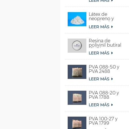
LEER MÁS
acetato de vinilo
y etileno)
Látex de
neopreno y
caucho de
LEER MÁS
cloropreno
sintético
Resina de
polivinil butiral
(PVB)
LEER MÁS
PVA 088-50 y
PVA 2488
LEER MÁS
PVA 088-20 y
PVA 1788
LEER MÁS
PVA 100-27 y
PVA 1799