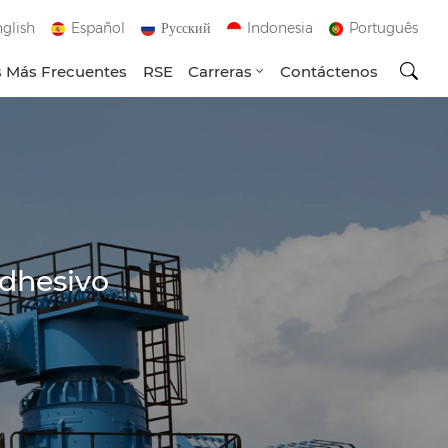
glish
Español
Русский
Indonesia
Português
 Más Frecuentes
RSE
Carreras
Contáctenos
dhesivo