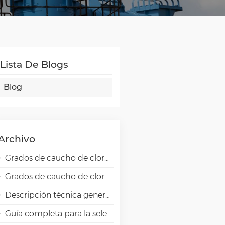
Lista De Blogs
Blog
Archivo
Grados de caucho de cloropreno Skyprene para aplicaciones adhesivas
Grados de caucho de cloropreno Skyprene para aplicaciones industriales
Descripción técnica general de la resina de alta barrera EVAL EVOH en aplicaciones de envasado.
Guía completa para la selección de emulsiones VAE