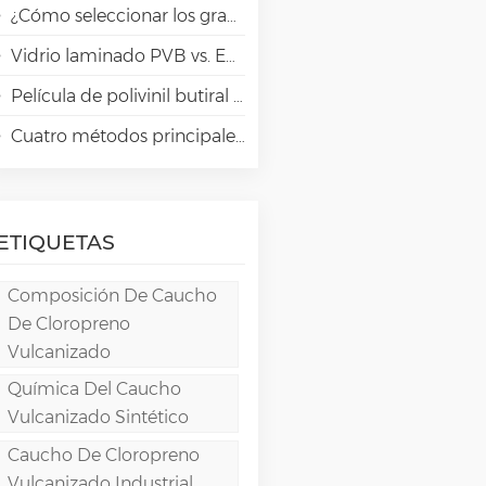
¿Cómo seleccionar los grados adecuados de alcohol polivinílico (PVA) para aplicaciones en papeles especiales?
Vidrio laminado PVB vs. EVA vs. SGP vs. TPU: Comparación y guía para la arquitectura moderna
Película de polivinil butiral (PVB): Química, procesamiento y aplicaciones de alto rendimiento
Cuatro métodos principales para la fabricación de películas de PVA
ETIQUETAS
Composición De Caucho
De Cloropreno
Vulcanizado
Química Del Caucho
Vulcanizado Sintético
Caucho De Cloropreno
Vulcanizado Industrial