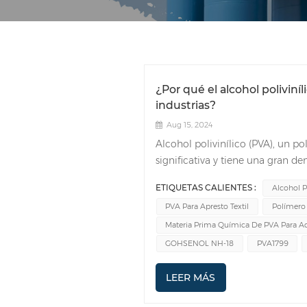
¿Por qué el alcohol polivin
industrias?
Aug 15, 2024
Alcohol polivinílico (PVA), un p
significativa y tiene una gran d
un material muy solicitado en u
ETIQUETAS CALIENTES :
Alcohol P
propiedades y versatilidad excep
PVA Para Apresto Textil
Polímero 
con varios sustratos, propiedade
aplicaciones en la industria text
Materia Prima Química De PVA Para A
fabricantes. Una de las razones 
GOHSENOL NH-18
PVA1799
polivinílico es su excelente sol
forma una película clara, transp
LEER MÁS
diferentes superficies. Esta pro