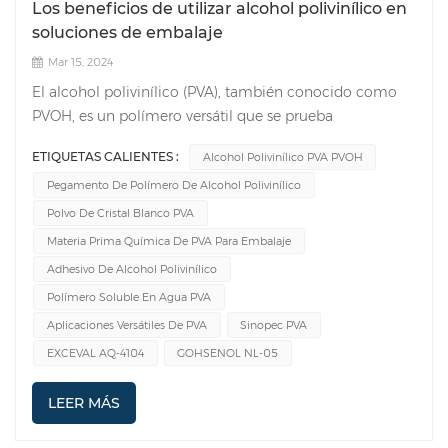
Los beneficios de utilizar alcohol polivinílico en
soluciones de embalaje
Mar 15, 2024
El alcohol polivinílico (PVA), también conocido como
PVOH, es un polímero versátil que se prueba
ampliamente en diversas industrias. En el campo del
ETIQUETAS CALIENTES :
Alcohol Polivinílico PVA PVOH
embalaje, el PVA es popular por sus propiedades y
Pegamento De Polímero De Alcohol Polivinílico
ventajas únicas. Los principales usos en la industria del
embalaje incluyen Película de embalaje de PVA y
Polvo De Cristal Blanco PVA
adhesivo de embalaje PVA El adhesivo de alcohol
Materia Prima Química De PVA Para Embalaje
polivinílico, derivado del PVA, ofrece una fuerza de
Adhesivo De Alcohol Polivinílico
unión y propiedades de adhesión excepcionales. Esto lo
Polímero Soluble En Agua PVA
convierte en una opción ideal para aplicaciones de
Aplicaciones Versátiles De PVA
Sinopec PVA
embalaje que requieren sellos seguros y uniones fuertes.
EXCEVAL AQ-4104
GOHSENOL NL-05
Ya sea que se trate de adhesión de papel a papel, de
película a película o de película a papel, el adhesivo PVA
LEER MÁS
proporciona un rendimiento confiable y duradero,
asegurando la integridad del contenido empaquetado.