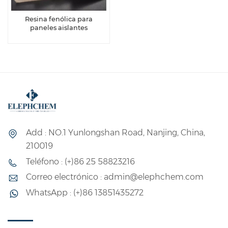
Resina fenólica para
paneles aislantes
Add : NO.1 Yunlongshan Road, Nanjing, China,
210019
Teléfono : (+)86 25 58823216
Correo electrónico : admin@elephchem.com
WhatsApp : (+)86 13851435272