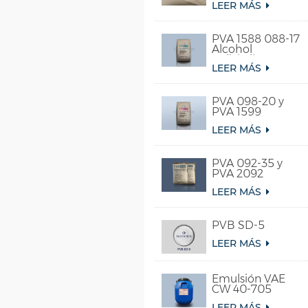
LEER MÁS
PVA 1588 088-17
Alcohol
polivinílico
LEER MÁS
soluble en agua
fría
PVA 098-20 y
PVA 1599
LEER MÁS
PVA 092-35 y
PVA 2092
LEER MÁS
PVB SD-5
LEER MÁS
Emulsión VAE
CW 40-705
LEER MÁS