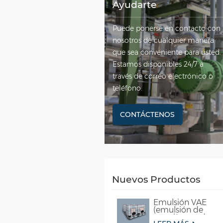
Ayudarte
Puede ponerse en contacto con
nosotros de cualquier manera
que sea conveniente para usted.
Estamos disponibles 24/7 a
través de correo electrónico o
teléfono.
CONTÁCTENOS
Nuevos Productos
Emulsión VAE
(emulsión de
copolímero de