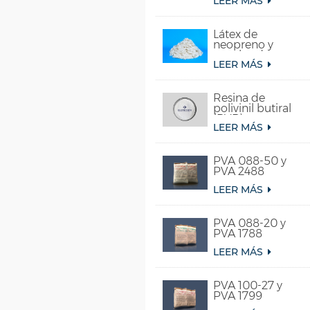
LEER MÁS
acetato de vinilo
y etileno)
Látex de
neopreno y
caucho de
LEER MÁS
cloropreno
sintético
Resina de
polivinil butiral
(PVB)
LEER MÁS
PVA 088-50 y
PVA 2488
LEER MÁS
PVA 088-20 y
PVA 1788
LEER MÁS
PVA 100-27 y
PVA 1799