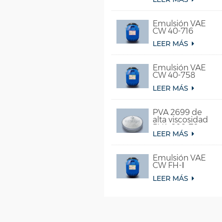
Emulsión VAE
CW 40-716
LEER MÁS
Emulsión VAE
CW 40-758
LEER MÁS
PVA 2699 de
alta viscosidad
PVA 098-78
LEER MÁS
para pegamento
Emulsión VAE
CW FH-Ⅰ
LEER MÁS