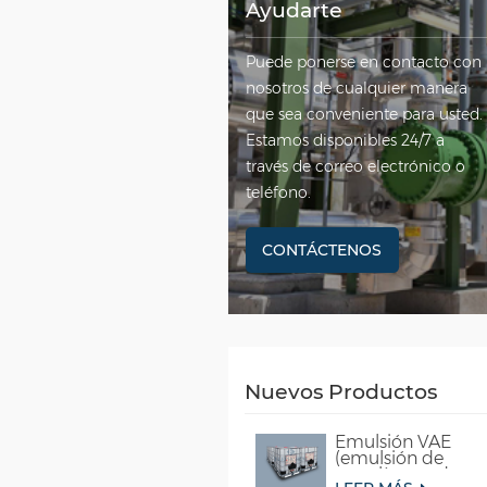
Ayudarte
Puede ponerse en contacto con
nosotros de cualquier manera
que sea conveniente para usted.
Estamos disponibles 24/7 a
través de correo electrónico o
teléfono.
CONTÁCTENOS
Nuevos Productos
Emulsión VAE
(emulsión de
copolímero de