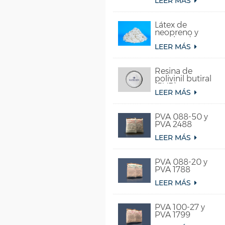
LEER MÁS
acetato de vinilo
y etileno)
Látex de
neopreno y
caucho de
LEER MÁS
cloropreno
sintético
Resina de
polivinil butiral
(PVB)
LEER MÁS
PVA 088-50 y
PVA 2488
LEER MÁS
PVA 088-20 y
PVA 1788
LEER MÁS
PVA 100-27 y
PVA 1799