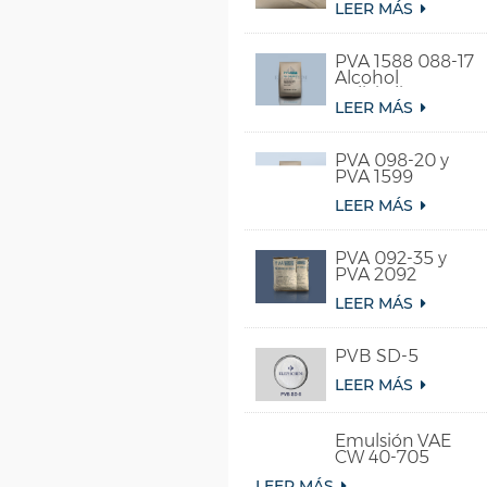
LEER MÁS
PVA 1588 088-17
Alcohol
polivinílico
LEER MÁS
soluble en agua
fría
PVA 098-20 y
PVA 1599
LEER MÁS
PVA 092-35 y
PVA 2092
LEER MÁS
PVB SD-5
LEER MÁS
Emulsión VAE
CW 40-705
LEER MÁS