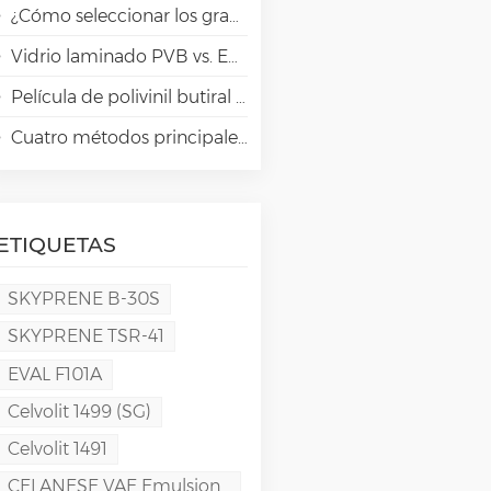
¿Cómo seleccionar los grados adecuados de alcohol polivinílico (PVA) para aplicaciones en papeles especiales?
Vidrio laminado PVB vs. EVA vs. SGP vs. TPU: Comparación y guía para la arquitectura moderna
Película de polivinil butiral (PVB): Química, procesamiento y aplicaciones de alto rendimiento
Cuatro métodos principales para la fabricación de películas de PVA
ETIQUETAS
SKYPRENE B-30S
SKYPRENE TSR-41
EVAL F101A
Celvolit 1499 (SG)
Celvolit 1491
CELANESE VAE Emulsion