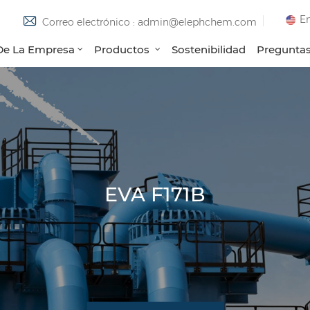
En
Correo electrónico : admin@elephchem.com
 De La Empresa
Productos
Sostenibilidad
Preguntas
EVA F171B