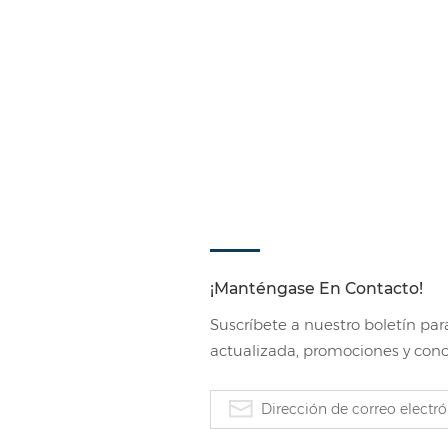
irradiación UV. Esto se debe a qu
descomponen bajo la influencia d
reaccionan con el antioxidante 
de amarilleamiento de otras pelí
menor medida que el del EVA. 3.
envejecimiento a alta temperat
colocaron en una cámara de te
temperatura de (85±2)°C y una 
resistencia al desprendimiento d
el envejecimiento higrotérmico. 
envejecimiento higrotérmico, mie
EVA fue más susceptible al amar
¡Manténgase En Contacto!
humedad.Cambio en la resistencia
muestras 1#, 2#, 3# y 4# contra 
Suscríbete a nuestro boletín par
higrotérmico y continuó dismi
actualizada, promociones y con
envejecimiento higrotérmico.Cam
amarilleamiento de todas las m
envejecimiento higrotérmico, y 
el EVA es más susceptible al am