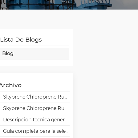
Lista De Blogs
Blog
Archivo
Skyprene Chloroprene Rubber Grades for Adhesive Applications
Skyprene Chloroprene Rubber Grades for Industrial Applications
Descripción técnica general de la resina de alta barrera EVAL EVOH en aplicaciones de envasado.
Guía completa para la selección de emulsiones VAE