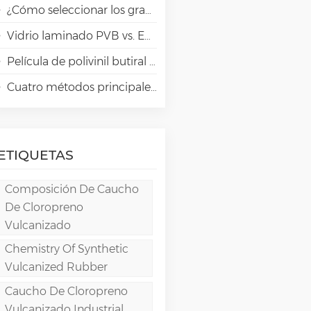
¿Cómo seleccionar los grados adecuados de alcohol polivinílico (PVA) para aplicaciones en papeles especiales?
Vidrio laminado PVB vs. EVA vs. SGP vs. TPU: Comparación y guía para la arquitectura moderna
Película de polivinil butiral (PVB): Química, procesamiento y aplicaciones de alto rendimiento
Cuatro métodos principales para la fabricación de películas de PVA
ETIQUETAS
Composición De Caucho
De Cloropreno
Vulcanizado
Chemistry Of Synthetic
Vulcanized Rubber
Caucho De Cloropreno
Vulcanizado Industrial