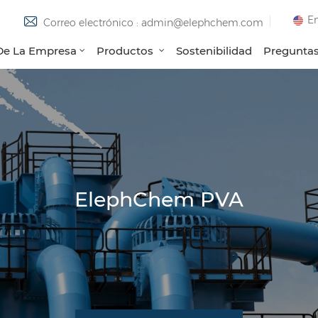
En
Correo electrónico : admin@elephchem.com
 De La Empresa
Productos
Sostenibilidad
Preguntas
ElephChem PVA