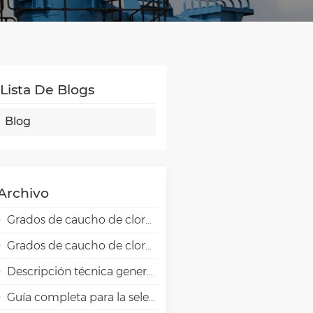
Lista De Blogs
Blog
Archivo
Grados de caucho de cloropreno Skyprene para aplicaciones adhesivas
Grados de caucho de cloropreno Skyprene para aplicaciones industriales
Descripción técnica general de la resina de alta barrera EVAL EVOH en aplicaciones de envasado.
Guía completa para la selección de emulsiones VAE