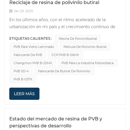
Reciclaje de resina de polivinilo butiral
Jan 29, 2025
En los últimos años, con el ritmo acelerado de la
urbanización en mi país y el crecimiento continuo de
las ventas de automóviles, ha habido una fuerte
ETIQUETAS CALIENTES :
Resina De Polivinilbutiral
demanda de vidrio laminado de PVB. Al mismo tiempo,
PVB Para Vidrio Laminado
Película De Polivinilo Butiral
con el desarrollo de la tecnología, Película de PVB ha
sido investigado y desarrollado, y el mercado de
Fabricante De PVB
CCP PVB B-06HX
aplicaciones se ha desarrollado aún más. En este
Changchun PVB B-20HX
PVB Para La Industria Fotovoltaica
proceso de desarrollo, no solo debemos prestar
PVB SD-4
Fabricante De Butiral De Polivinilo
atención a la nueva innovación tecnológica, sino
PVB B-03TX
también superar las dificultades técnicas en el proceso
de recolección y reciclaje de residuos de PVB, a fin de
LEER MÁS
lograr la amabilidad ambiental y maximizar los
beneficios económicos de la industria de PVB. En la
actualidad, el reciclaje de la resina PVB incluye
principalmente el método de reciclaje físico, el método
Estado del mercado de resina de PVB y
de reciclaje de productos químicos y el método de
perspectivas de desarrollo